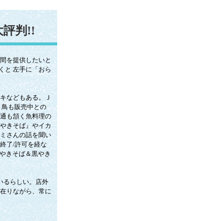
評判!!
間を提供したいと
くと 左手に「おら
キなどもある。Ｊ
き鳥も販売中との
通も頷く魚料理の
やきそば』やイカ
ミさんの話を聞い
終了/許可を経な
宮やきそば＆黒やき
いるらしい。店外
在りながら、常に