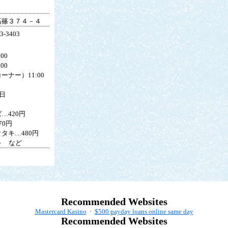
高篠３７４－４
-3403
00
00
ナー）11:00
日
…420円
70円
タキ…480円
～ など
Recommended Websites
Mastercard Kasino
·
$500 payday loans online same day
Recommended Websites