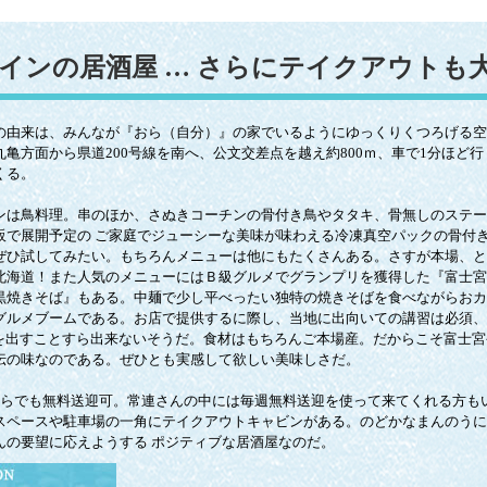
インの居酒屋 … さらにテイクアウトも大
の由来は、みんなが『おら（自分）』の家でいるようにゆっくりくつろげる空
亀方面から県道200号線を南へ、公文交差点を越え約800ｍ、車で1分ほど行
くる。
ンは鳥料理。串のほか、さぬきコーチンの骨付き鳥やタタキ、骨無しのステー
販で展開予定の ご家庭でジューシーな美味が味わえる冷凍真空パックの骨付
ぜひ試してみたい。もちろんメニューは他にもたくさんある。さすが本場、と
北海道！また人気のメニューにはＢ級グルメでグランプリを獲得した『富士宮
黒焼きそば』もある。中麺で少し平べったい独特の焼きそばを食べながらおカ
グルメブームである。お店で提供するに際し、当地に出向いての講習は必須、
”を出すことすら出来ないそうだ。食材はもちろんご本場産。だからこそ富士
伝の味なのである。ぜひとも実感して欲しい美味しさだ。
からでも無料送迎可。常連さんの中には毎週無料送迎を使って来てくれる方も
スペースや駐車場の一角にテイクアウトキャビンがある。のどかなまんのうに
んの要望に応えようする ポジティブな居酒屋なのだ。