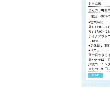
おらん家
まんのう町西
電話：0877-73
■営業時間
昼）11:00～14:
夜）17:00～23:
テイクアウトコー
～18:00
■定休日：月曜
■メニュー
富士宮やきそば
黒やきそば…4
讃岐コーチンタ
串もの…90円