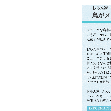
おらん家
鳥がメ
ユニークな店名
いう思いから。丸
ん家」が見えて
おらん家のメイ
Ｒはじめ大手通
こと、コチラも
仕入先はなんと
スミを使った『
た。昨今のＢ級
ければ“のぼり
そばとも免許皆
おらん家は1人
にバーベキュー
欲張りなお客さ