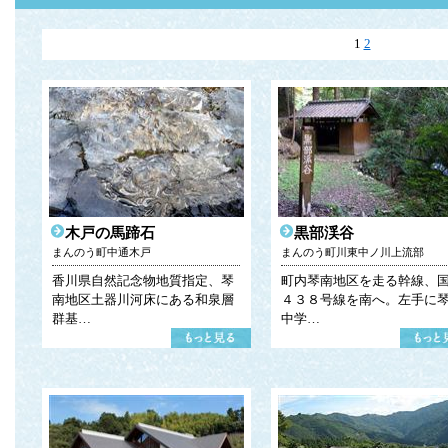
1
2
木戸の馬蹄石
黒部渓谷
まんのう町中通木戸
まんのう町川東中ノ川上流部
香川県自然記念物地質指定、琴
町内琴南地区を走る幹線、
南地区土器川河床にある和泉層
４３８号線を南へ。左手に
群基…
中学…