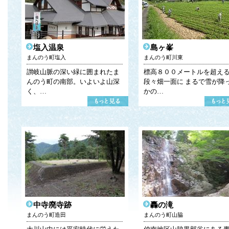
塩入温泉
島ヶ峯
まんのう町塩入
まんのう町川東
讃岐山脈の深い緑に囲まれたま
標高８００メートルを超え
んのう町の南部。いよいよ山深
段々畑一面に まるで雪が降
く、…
かの…
中寺廃寺跡
轟の滝
まんのう町造田
まんのう町山脇