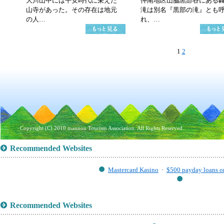
大川山中には平安時代に栄えた
仲南地区山脇黒部谷にある
山寺があった。その存在は地元
滝は別名『黒部の滝』とも
の人…
れ、…
1
2
Copyright (C) 2010 mannou Tourism Association. All Rights Reserved.
Recommended Websites
Mastercard Kasino
·
$500 payday loans o
Recommended Websites