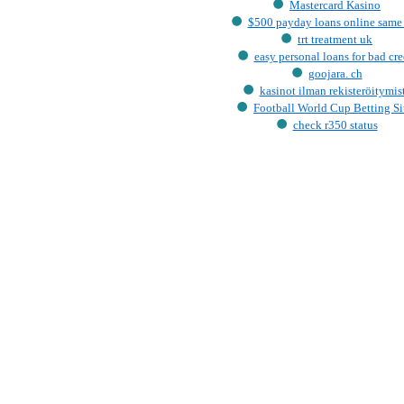
Mastercard Kasino
$500 payday loans online same
trt treatment uk
easy personal loans for bad cre
goojara. ch
kasinot ilman rekisteröitymis
Football World Cup Betting Si
check r350 status