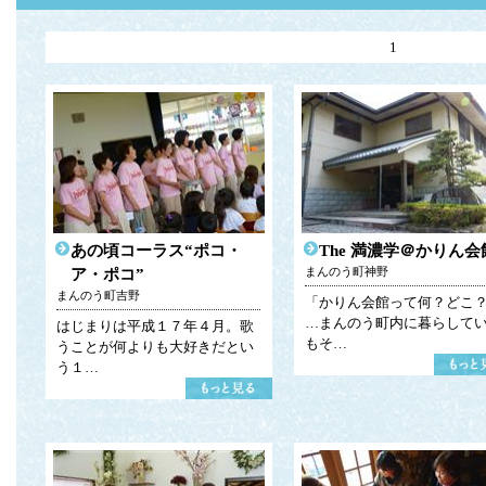
1
あの頃コーラス“ポコ・
The 満濃学＠かりん会
まんのう町神野
ア・ポコ”
まんのう町吉野
「かりん会館って何？どこ
…まんのう町内に暮らして
はじまりは平成１７年４月。歌
もそ…
うことが何よりも大好きだとい
う１…