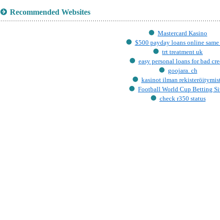
Recommended Websites
Mastercard Kasino
$500 payday loans online same
trt treatment uk
easy personal loans for bad cre
goojara. ch
kasinot ilman rekisteröitymis
Football World Cup Betting Si
check r350 status