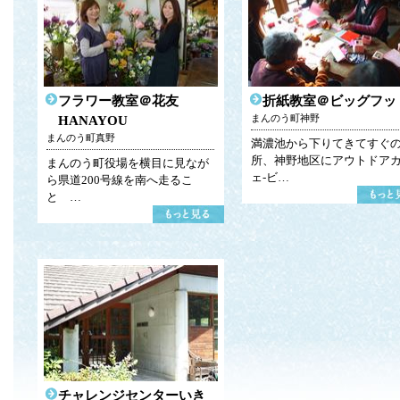
フラワー教室＠花友
折紙教室＠ビッグフッ
まんのう町神野
HANAYOU
まんのう町真野
満濃池から下りてきてすぐ
所、神野地区にアウトドア
まんのう町役場を横目に見なが
ェ-ビ…
ら県道200号線を南へ走るこ
と …
チャレンジセンターいき